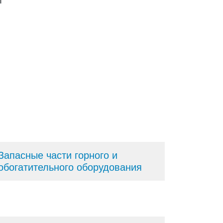
л
Запасные части горного и
обогатительного оборудования