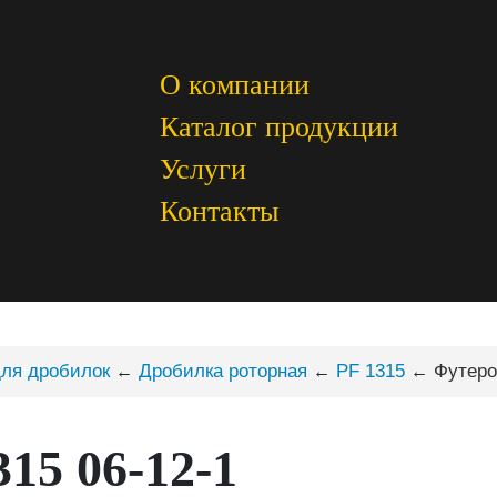
О компании
Каталог продукции
Услуги
Контакты
для дробилок
Дробилка роторная
PF 1315
Футеро
←
←
←
15 06-12-1