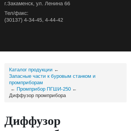
г.Закаменск, ул. Ленина 66
Тел/факс:
(30137) 4-34-45, 4-44-42
Каталог продукции
←
Запасные части к буровым станком и
промприборам
Промприбор ПГШИ-250
←
←
Диффузор промприбора
Диффузор